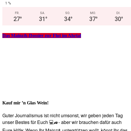
1 %
FR.
SA.
SO.
MO.
DI.
27
°
31
°
34
°
37
°
30
°
Das Mainz&-Dossier zur Flut im Ahrtal
Kauf mir ’n Glas Wein!
Guter Journalismus ist nicht umsonst, wir geben jeden Tag
unser Bestes für Euch 💻🚙- aber wir brauchen dafür auch
Eure Hilfe: Wenn Ihr Mainz& unterstützen wollt, könnt Ihr das