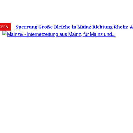
7. August 2026
Mainz
C
16.7
Sperrung Große Bleiche in Mainz Richtung Rhein: 
KER&
verwirrt, Mainzer stinksauer – Haben die Mainzer 
gestimmt?