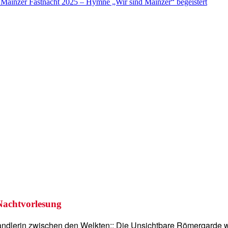
r Mainzer Fastnacht 2025 – Hymne „Wir sind Mainzer“ begeistert
Nachtvorlesung
Wandlerin zwischen den Welkten;: Die Unsichtbare Römergarde