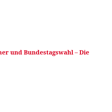
RRETEI&
WEIN&
SPONSORED&
WERBEN AUF
ömer und Bundestagswahl – Die