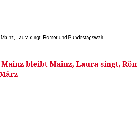
WISSEN&
VERKEHR&
FLUT AHRTAL&
NA
t Mainz, Laura singt, Römer und Bundestagswahl...
: Mainz bleibt Mainz, Laura singt, R
 März