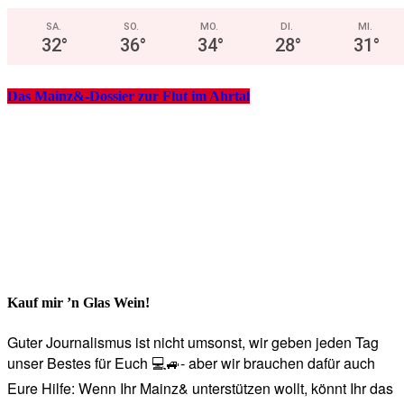
SA.
SO.
MO.
DI.
MI.
32
°
36
°
34
°
28
°
31
°
Das Mainz&-Dossier zur Flut im Ahrtal
Kauf mir ’n Glas Wein!
Guter Journalismus ist nicht umsonst, wir geben jeden Tag
unser Bestes für Euch 💻🚙- aber wir brauchen dafür auch
Eure Hilfe: Wenn Ihr Mainz& unterstützen wollt, könnt Ihr das