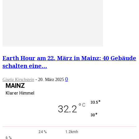
Earth Hour am 22. März in Mainz: 40 Gebäude
schalten eine...
-
0
Gisela Kirschstein
20. März 2025
MAINZ
Klarer Himmel
°
33.5
°
C
32.2
°
30
24 %
1.2kmh
6 %