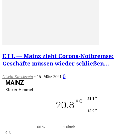
E I L — Mainz zieht Corona-Notbremse:
Geschäfte müssen wieder schließen...
-
0
Gisela Kirschstein
15. März 2021
MAINZ
Klarer Himmel
°
21.1
°
C
20.8
°
18.9
68 %
1.6kmh
0 %