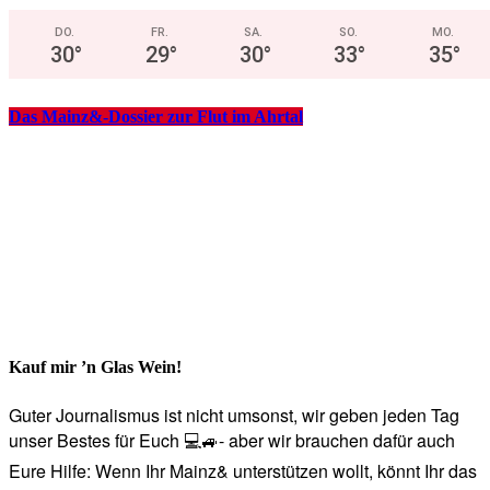
DO.
FR.
SA.
SO.
MO.
30
°
29
°
30
°
33
°
35
°
Das Mainz&-Dossier zur Flut im Ahrtal
Kauf mir ’n Glas Wein!
Guter Journalismus ist nicht umsonst, wir geben jeden Tag
unser Bestes für Euch 💻🚙- aber wir brauchen dafür auch
Eure Hilfe: Wenn Ihr Mainz& unterstützen wollt, könnt Ihr das