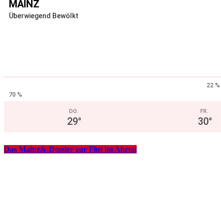
MAINZ
Überwiegend Bewölkt
22 %
70 %
DO.
FR.
29
°
30
°
Das Mainz&-Dossier zur Flut im Ahrtal