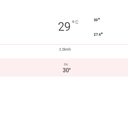
°
30
°
C
29
°
27.4
2.2kmh
SA.
30
°