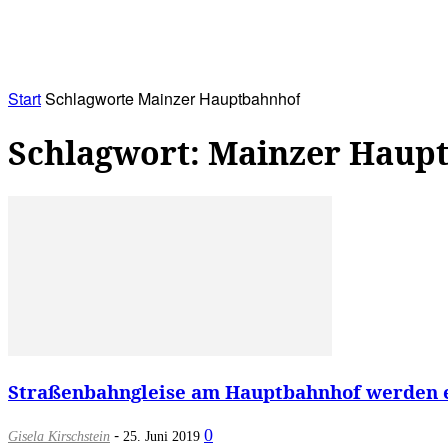
RATHAUS&
ALLES&
MITGLIEDSKONTO
Start
Schlagworte
Mainzer Hauptbahnhof
Schlagwort: Mainzer Haup
Straßenbahngleise am Hauptbahnhof werden ern
-
0
Gisela Kirschstein
25. Juni 2019