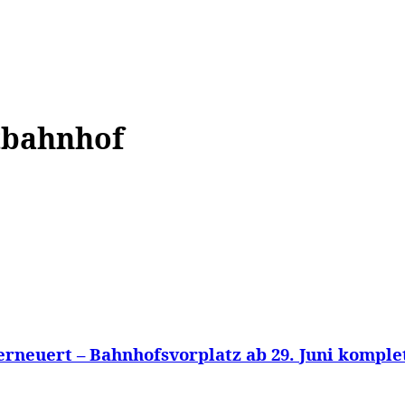
WISSEN&
VERKEHR&
FLUT AHRTAL&
NA
tbahnhof
euert – Bahnhofsvorplatz ab 29. Juni komplet