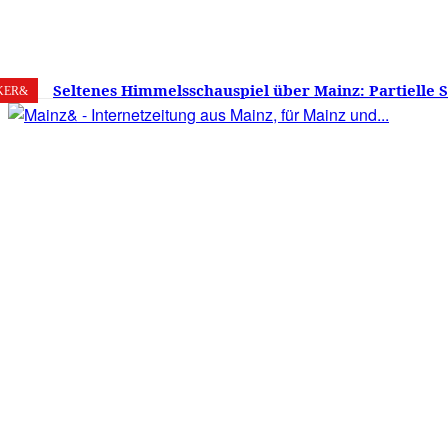
6. August 2026
Mainz
C
29
Seltenes Himmelsschauspiel über Mainz: Partielle 
KER&
am 12. August 2026 – Sonne zu etwa 88 Prozent verd