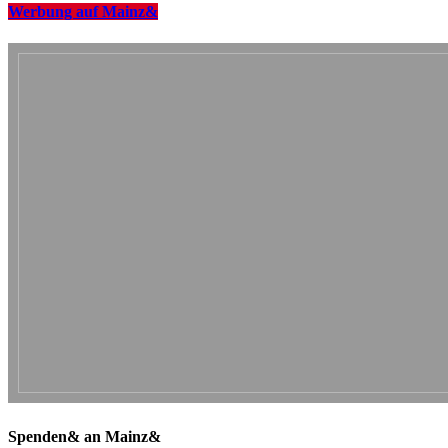
Werbung auf Mainz&
Spenden& an Mainz&