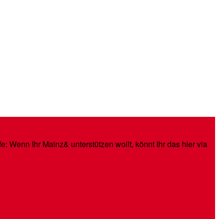
: Wenn Ihr Mainz& unterstützen wollt, könnt Ihr das hier via