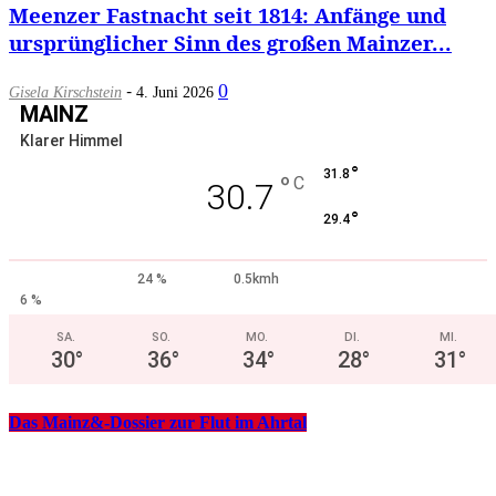
Meenzer Fastnacht seit 1814: Anfänge und
ursprünglicher Sinn des großen Mainzer...
-
0
Gisela Kirschstein
4. Juni 2026
MAINZ
Klarer Himmel
°
31.8
°
C
30.7
°
29.4
24 %
0.5kmh
6 %
SA.
SO.
MO.
DI.
MI.
30
°
36
°
34
°
28
°
31
°
Das Mainz&-Dossier zur Flut im Ahrtal