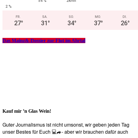
54 %
2kmh
2 %
FR.
SA.
SO.
MO.
DI.
27
°
31
°
34
°
37
°
26
°
Das Mainz&-Dossier zur Flut im Ahrtal
Kauf mir ’n Glas Wein!
Guter Journalismus ist nicht umsonst, wir geben jeden Tag
unser Bestes für Euch 💻🚙- aber wir brauchen dafür auch