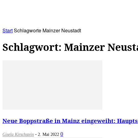
RATHAUS&
ALLES&
MITGLIEDSKONTO
Start
Schlagworte
Mainzer Neustadt
Schlagwort: Mainzer Neust
Neue Boppstraße in Mainz eingeweiht: Haupts
-
0
Gisela Kirschstein
2. Mai 2022