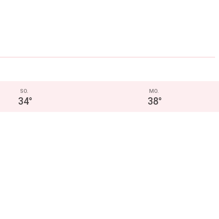
SO.
MO.
34
°
38
°