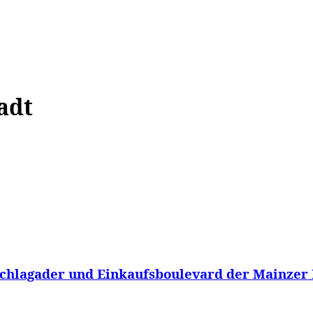
WISSEN&
VERKEHR&
FLUT AHRTAL&
NA
adt
chlagader und Einkaufsboulevard der Mainzer