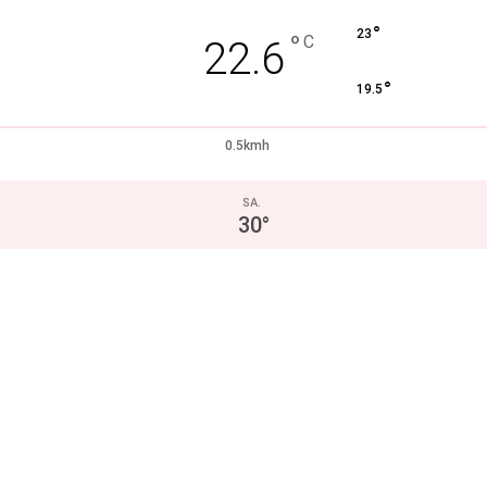
°
23
°
C
22.6
°
19.5
0.5kmh
SA.
30
°