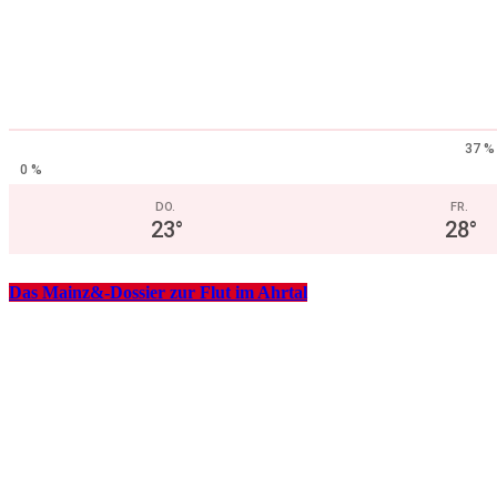
37 %
0 %
DO.
FR.
23
°
28
°
Das Mainz&-Dossier zur Flut im Ahrtal