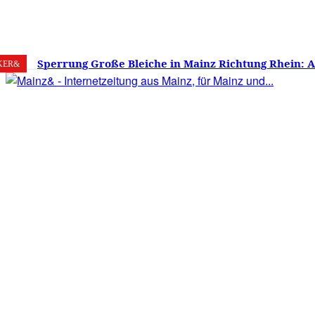
7. August 2026
Mainz
C
22.6
Sperrung Große Bleiche in Mainz Richtung Rhein: 
KER&
verwirrt, Mainzer stinksauer – Haben die Mainzer 
gestimmt?