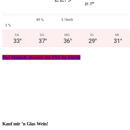
°
21.7
49 %
3.1kmh
2 %
SA.
SO.
MO.
DI.
MI.
33
°
37
°
36
°
29
°
31
°
Das Mainz&-Dossier zur Flut im Ahrtal
Kauf mir ’n Glas Wein!