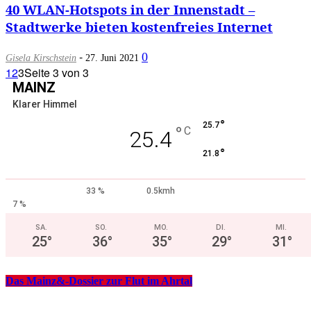
40 WLAN-Hotspots in der Innenstadt –
Stadtwerke bieten kostenfreies Internet
-
0
Gisela Kirschstein
27. Juni 2021
1
2
3
Seite 3 von 3
MAINZ
Klarer Himmel
°
25.7
°
C
25.4
°
21.8
33 %
0.5kmh
7 %
SA.
SO.
MO.
DI.
MI.
25
°
36
°
35
°
29
°
31
°
Das Mainz&-Dossier zur Flut im Ahrtal