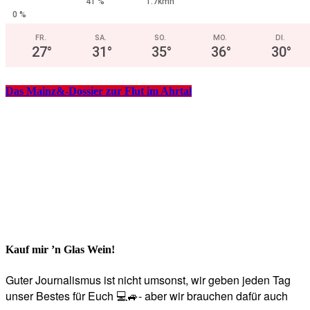
41 %
1.7kmh
0 %
FR.
SA.
SO.
MO.
DI.
27
°
31
°
35
°
36
°
30
°
Das Mainz&-Dossier zur Flut im Ahrtal
Kauf mir ’n Glas Wein!
Guter Journalismus ist nicht umsonst, wir geben jeden Tag
unser Bestes für Euch 💻🚙- aber wir brauchen dafür auch