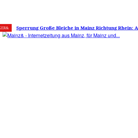
7. August 2026
Mainz
C
25.6
Sperrung Große Bleiche in Mainz Richtung Rhein: 
KER&
verwirrt, Mainzer stinksauer – Haben die Mainzer 
gestimmt?