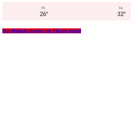
FR.
SA.
26
°
32
°
Das Mainz&-Dossier zur Flut im Ahrtal