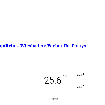
flicht – Wiesbaden: Verbot für Partys...
°
26.1
°
C
25.6
°
24.7
1.3kmh