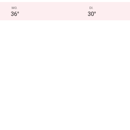
MO.
DI.
36
°
30
°