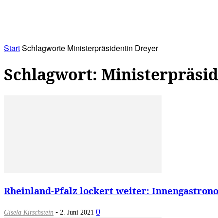
RATHAUS&
ALLES&
MITGLIEDSKONTO
Start
Schlagworte
Ministerpräsidentin Dreyer
Schlagwort: Ministerpräsi
Rheinland-Pfalz lockert weiter: Innengastronomi
-
0
Gisela Kirschstein
2. Juni 2021