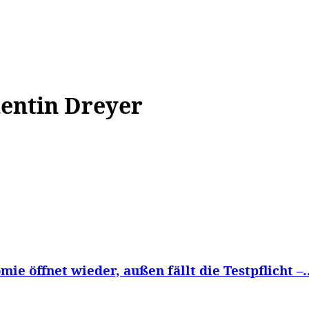
WISSEN&
VERKEHR&
FLUT AHRTAL&
NA
dentin Dreyer
e öffnet wieder, außen fällt die Testpflicht –..