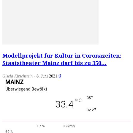
Modellprojekt für Kultur in Coronazeiten:
Staatstheater Mainz darf bis zu 350...
-
0
Gisela Kirschstein
8. Juni 2021
MAINZ
Überwiegend Bewölkt
°
35
°
C
33.4
°
32.2
17 %
0.9kmh
69 %