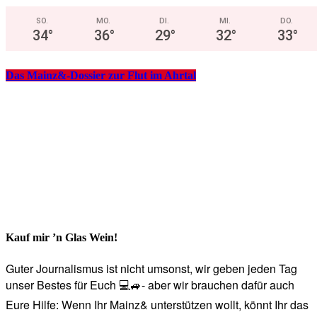
SO.
MO.
DI.
MI.
DO.
34
°
36
°
29
°
32
°
33
°
Das Mainz&-Dossier zur Flut im Ahrtal
Kauf mir ’n Glas Wein!
Guter Journalismus ist nicht umsonst, wir geben jeden Tag
unser Bestes für Euch 💻🚙- aber wir brauchen dafür auch
Eure Hilfe: Wenn Ihr Mainz& unterstützen wollt, könnt Ihr das