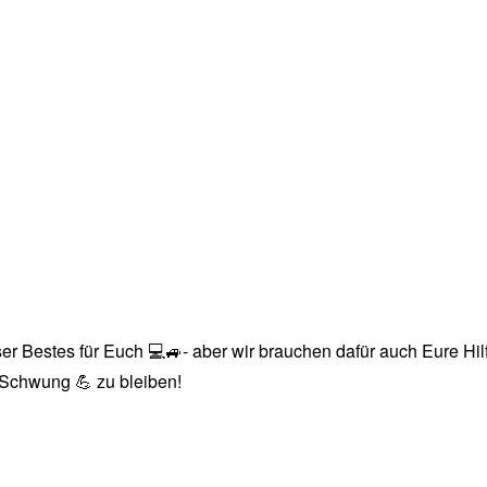
r Bestes für Euch 💻🚙- aber wir brauchen dafür auch Eure Hilfe
n Schwung 💪 zu bleiben!