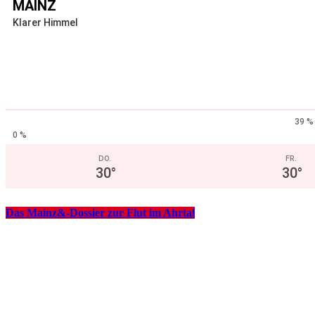
MAINZ
Klarer Himmel
39 %
0 %
DO.
FR.
30
°
30
°
Das Mainz&-Dossier zur Flut im Ahrtal