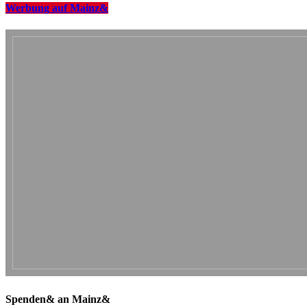
Werbung auf Mainz&
Spenden& an Mainz&