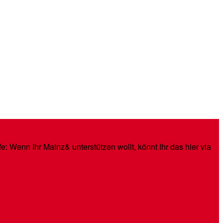
: Wenn Ihr Mainz& unterstützen wollt, könnt Ihr das hier via