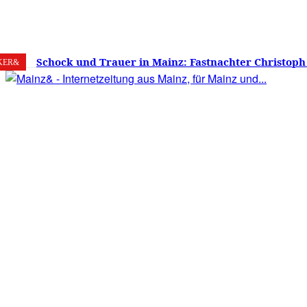
6. August 2026
Mainz
C
26.2
Schock und Trauer in Mainz: Fastnachter Christoph
KER&
60 Jahren gestorben – Was ist die Fastnacht ohne…?