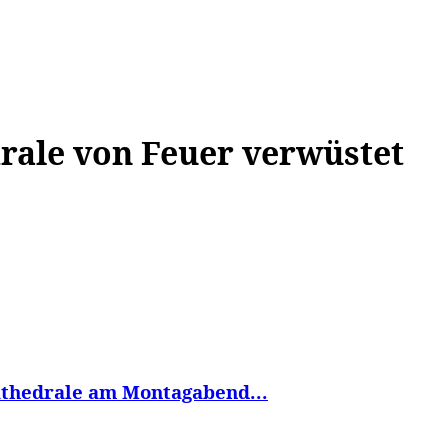
WISSEN&
VERKEHR&
FLUT AHRTAL&
NA
rale von Feuer verwüstet
athedrale am Montagabend...