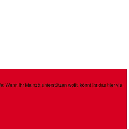
: Wenn Ihr Mainz& unterstützen wollt, könnt Ihr das hier via