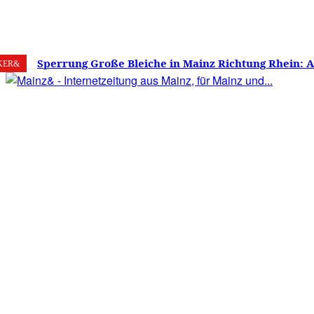
8. August 2026
Mainz
C
32.2
Sperrung Große Bleiche in Mainz Richtung Rhein: 
KER&
verwirrt, Mainzer stinksauer – Haben die Mainzer 
gestimmt?