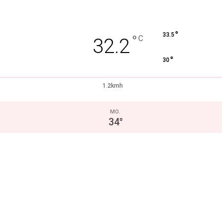
°
33.5
°
C
32.2
°
30
1.2kmh
MO.
34
°