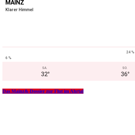
MAINZ
Klarer Himmel
24 %
6 %
SA.
SO.
32
°
36
°
Das Mainz&-Dossier zur Flut im Ahrtal