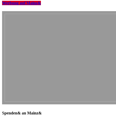
Werbung auf Mainz&
Spenden& an Mainz&