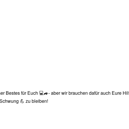
r Bestes für Euch 💻🚙- aber wir brauchen dafür auch Eure Hilfe
n Schwung 💪 zu bleiben!