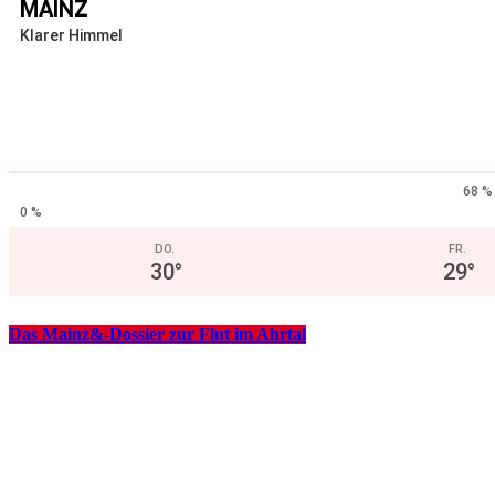
MAINZ
Klarer Himmel
68 %
0 %
DO.
FR.
30
°
29
°
Das Mainz&-Dossier zur Flut im Ahrtal