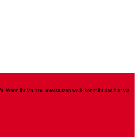
: Wenn Ihr Mainz& unterstützen wollt, könnt Ihr das hier via