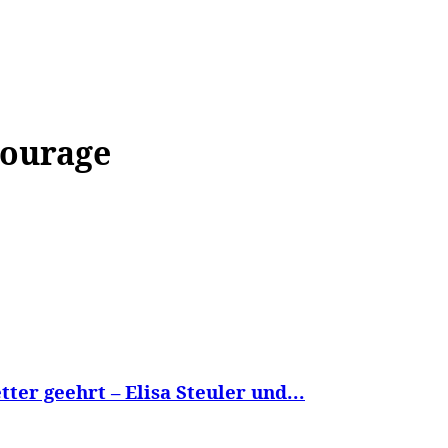
WISSEN&
VERKEHR&
FLUT AHRTAL&
NA
courage
ter geehrt – Elisa Steuler und...