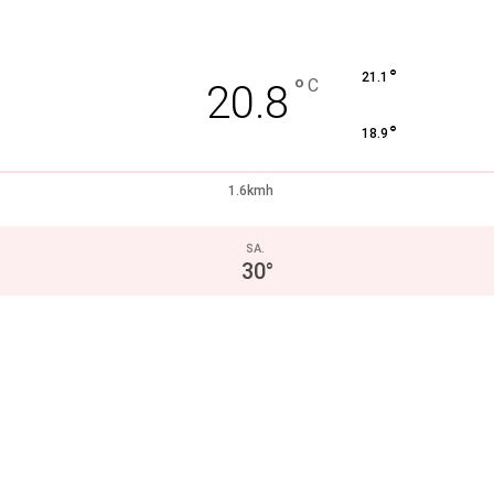
°
21.1
°
C
20.8
°
18.9
1.6kmh
SA.
30
°