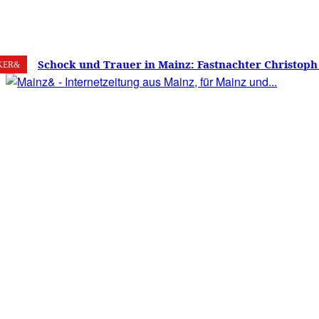
6. August 2026
Mainz
C
20.8
Schock und Trauer in Mainz: Fastnachter Christoph
KER&
60 Jahren gestorben – Was ist die Fastnacht ohne…?