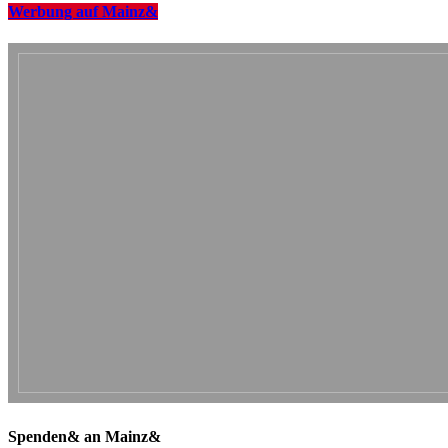
Werbung auf Mainz&
Spenden& an Mainz&