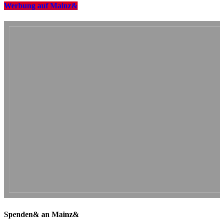
Werbung auf Mainz&
Spenden& an Mainz&