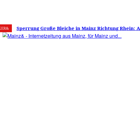
7. August 2026
Mainz
C
22
Sperrung Große Bleiche in Mainz Richtung Rhein: 
KER&
verwirrt, Mainzer stinksauer – Haben die Mainzer 
gestimmt?