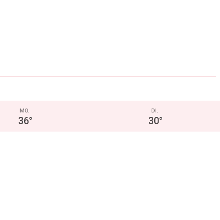
MO.
DI.
36
°
30
°