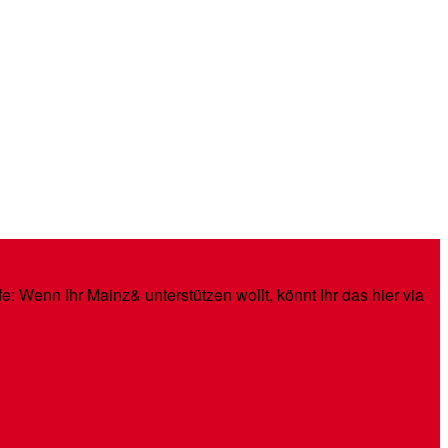
: Wenn Ihr Mainz& unterstützen wollt, könnt Ihr das hier via