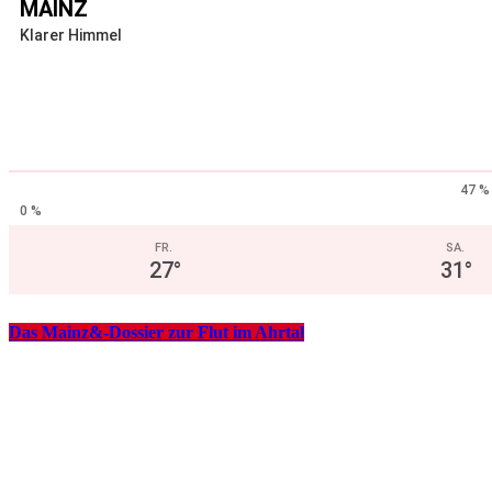
MAINZ
Klarer Himmel
47 %
0 %
FR.
SA.
27
°
31
°
Das Mainz&-Dossier zur Flut im Ahrtal