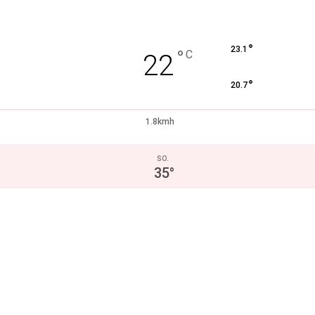
°
23.1
°
C
22
°
20.7
1.8kmh
SO.
35
°