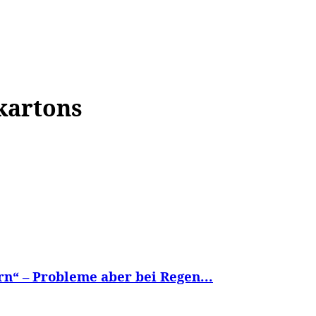
WISSEN&
VERKEHR&
FLUT AHRTAL&
NA
kartons
n“ – Probleme aber bei Regen...