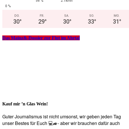
56 %
2.1kmh
0 %
DO.
FR.
SA.
SO.
MO.
30
°
29
°
30
°
33
°
31
°
Das Mainz&-Dossier zur Flut im Ahrtal
Kauf mir ’n Glas Wein!
Guter Journalismus ist nicht umsonst, wir geben jeden Tag
unser Bestes für Euch 💻🚙- aber wir brauchen dafür auch