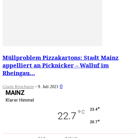
Müllproblem Pizzakartons: Stadt Mainz
appelliert an Picknicker – Walluf im
Rheingau...
-
0
Gisela Kirschstein
9. Juli 2021
MAINZ
Klarer Himmel
°
23.4
°
C
22.7
°
20.7