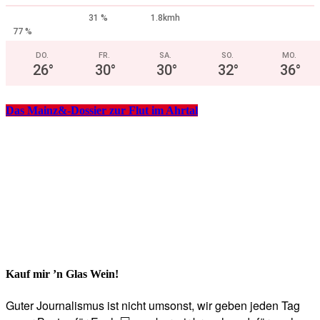
31 %
1.8kmh
77 %
DO.
FR.
SA.
SO.
MO.
26
°
30
°
30
°
32
°
36
°
Das Mainz&-Dossier zur Flut im Ahrtal
Kauf mir ’n Glas Wein!
Guter Journalismus ist nicht umsonst, wir geben jeden Tag