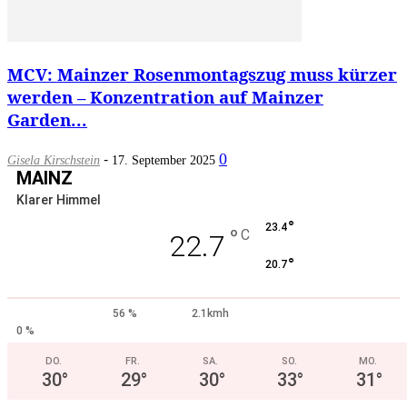
MCV: Mainzer Rosenmontagszug muss kürzer
werden – Konzentration auf Mainzer
Garden...
-
0
Gisela Kirschstein
17. September 2025
MAINZ
Klarer Himmel
°
23.4
°
C
22.7
°
20.7
56 %
2.1kmh
0 %
DO.
FR.
SA.
SO.
MO.
30
°
29
°
30
°
33
°
31
°