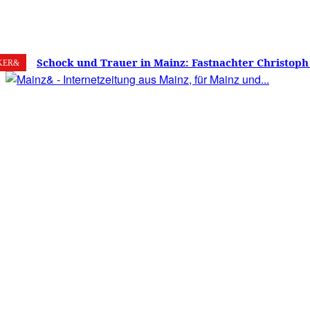
6. August 2026
Mainz
C
26.9
Schock und Trauer in Mainz: Fastnachter Christoph
KER&
60 Jahren gestorben – Was ist die Fastnacht ohne…?