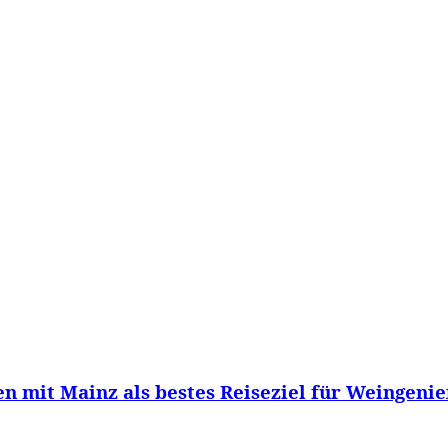
WISSEN&
VERKEHR&
FLUT AHRTAL&
NA
 mit Mainz als bestes Reiseziel für Weingenieß