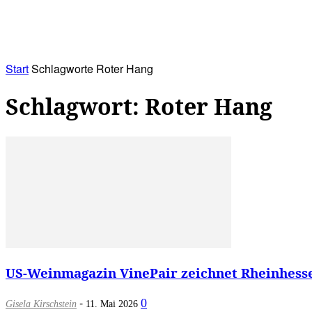
RATHAUS&
ALLES&
MITGLIEDSKONTO
Start
Schlagworte
Roter Hang
Schlagwort: Roter Hang
US-Weinmagazin VinePair zeichnet Rheinhessen
-
0
Gisela Kirschstein
11. Mai 2026