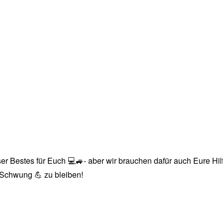
r Bestes für Euch 💻🚙- aber wir brauchen dafür auch Eure Hilfe
n Schwung 💪 zu bleiben!