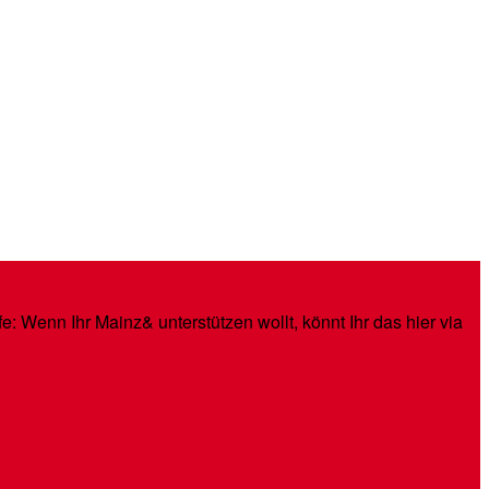
: Wenn Ihr Mainz& unterstützen wollt, könnt Ihr das hier via