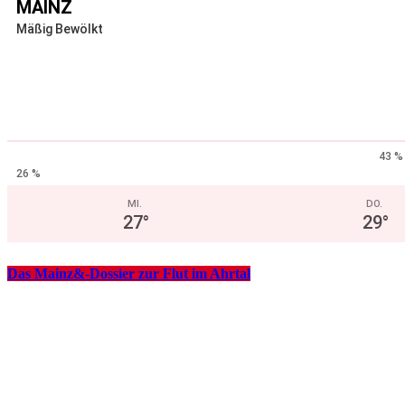
MAINZ
Mäßig Bewölkt
43 %
26 %
MI.
DO.
27
°
29
°
Das Mainz&-Dossier zur Flut im Ahrtal