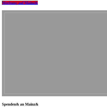
Werbung auf Mainz&
Spenden& an Mainz&