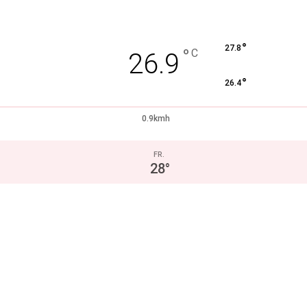
°
27.8
°
C
26.9
°
26.4
0.9kmh
FR.
28
°