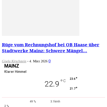
Rüge vom Rechnungshof bei OB Haase über
Stadtwerke Mainz: Schwere Mängel...
-
0
Gisela Kirschstein
4. März 2026
MAINZ
Klarer Himmel
°
23.6
°
C
22.9
°
21.7
49 %
3.1kmh
2 %