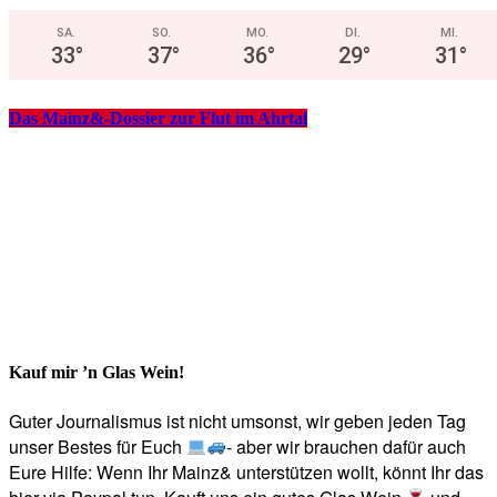
SA.
SO.
MO.
DI.
MI.
33
°
37
°
36
°
29
°
31
°
Das Mainz&-Dossier zur Flut im Ahrtal
Kauf mir ’n Glas Wein!
Guter Journalismus ist nicht umsonst, wir geben jeden Tag
unser Bestes für Euch
- aber wir brauchen dafür auch
Eure Hilfe: Wenn Ihr Mainz& unterstützen wollt, könnt Ihr das