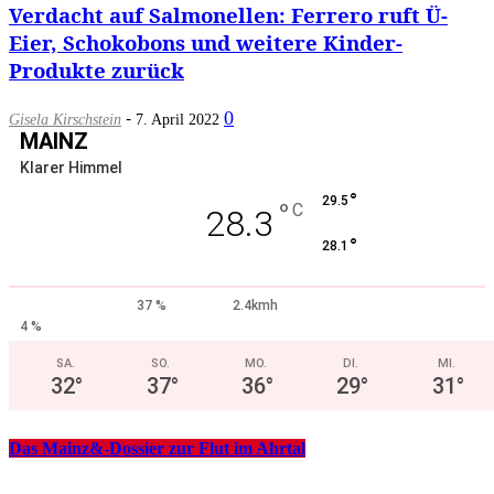
Verdacht auf Salmonellen: Ferrero ruft Ü-
Eier, Schokobons und weitere Kinder-
Produkte zurück
-
0
Gisela Kirschstein
7. April 2022
MAINZ
Klarer Himmel
°
29.5
°
C
28.3
°
28.1
37 %
2.4kmh
4 %
SA.
SO.
MO.
DI.
MI.
32
°
37
°
36
°
29
°
31
°
Das Mainz&-Dossier zur Flut im Ahrtal