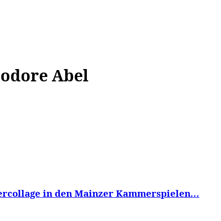
WISSEN&
VERKEHR&
FLUT AHRTAL&
NA
odore Abel
ercollage in den Mainzer Kammerspielen...