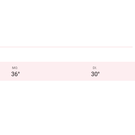
MO.
DI.
36
°
30
°