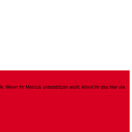
: Wenn Ihr Mainz& unterstützen wollt, könnt Ihr das hier via