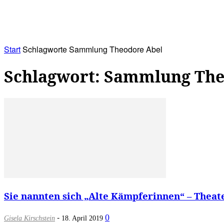
RATHAUS&
ALLES&
MITGLIEDSKONTO
Start
Schlagworte
Sammlung Theodore Abel
Schlagwort: Sammlung The
Sie nannten sich „Alte Kämpferinnen“ – Theat
-
0
Gisela Kirschstein
18. April 2019