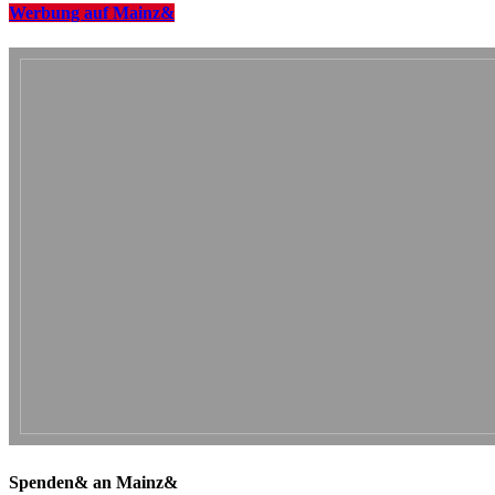
Werbung auf Mainz&
Spenden& an Mainz&