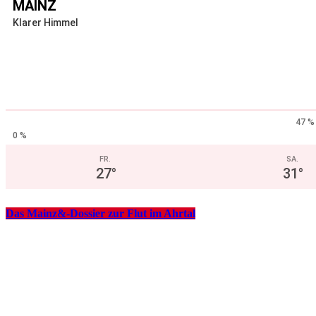
MAINZ
Klarer Himmel
47 %
0 %
FR.
SA.
27
°
31
°
Das Mainz&-Dossier zur Flut im Ahrtal