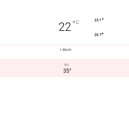
°
23.1
°
C
22
°
20.7
1.8kmh
SO.
35
°