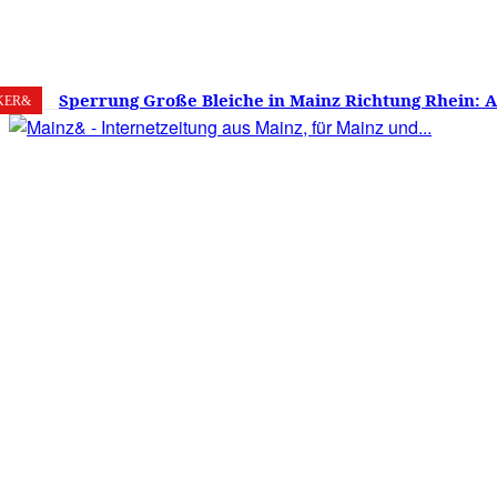
7. August 2026
Mainz
C
22
Sperrung Große Bleiche in Mainz Richtung Rhein: 
KER&
verwirrt, Mainzer stinksauer – Haben die Mainzer 
gestimmt?