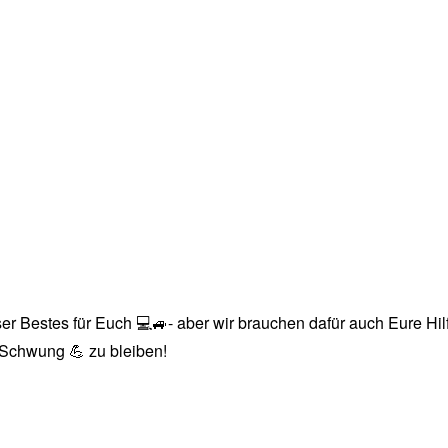
r Bestes für Euch 💻🚙- aber wir brauchen dafür auch Eure Hilfe
n Schwung 💪 zu bleiben!