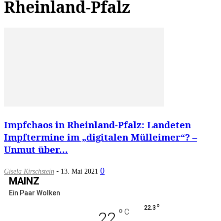
Rheinland-Pfalz
Impfchaos in Rheinland-Pfalz: Landeten
Impftermine im „digitalen Mülleimer“? –
Unmut über...
-
0
Gisela Kirschstein
13. Mai 2021
MAINZ
Ein Paar Wolken
°
22.3
°
C
22