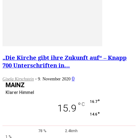
„Die Kirche gibt ihre Zukunft auf“ – Knapp
700 Unterschriften in...
-
0
Gisela Kirschstein
9. November 2020
MAINZ
Klarer Himmel
°
16.7
°
C
15.9
°
14.6
78 %
2.4kmh
1 %