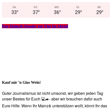
SA.
SO.
MO.
DI.
MI.
33
°
37
°
36
°
29
°
29
°
Das Mainz&-Dossier zur Flut im Ahrtal
Kauf mir ’n Glas Wein!
Guter Journalismus ist nicht umsonst, wir geben jeden Tag
unser Bestes für Euch 💻🚙- aber wir brauchen dafür auch
Eure Hilfe: Wenn Ihr Mainz& unterstützen wollt, könnt Ihr das