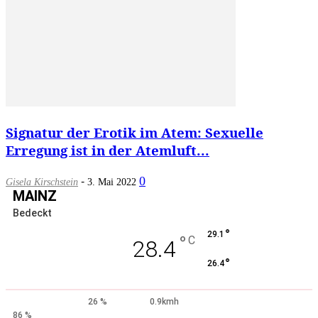
Signatur der Erotik im Atem: Sexuelle
Erregung ist in der Atemluft...
-
0
Gisela Kirschstein
3. Mai 2022
MAINZ
Bedeckt
°
29.1
°
C
28.4
°
26.4
26 %
0.9kmh
86 %