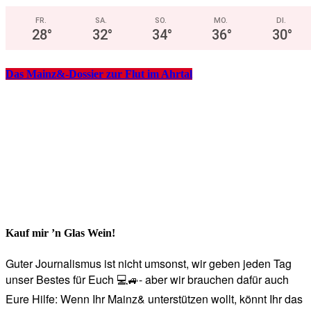
FR.
SA.
SO.
MO.
DI.
28
°
32
°
34
°
36
°
30
°
Das Mainz&-Dossier zur Flut im Ahrtal
Kauf mir ’n Glas Wein!
Guter Journalismus ist nicht umsonst, wir geben jeden Tag
unser Bestes für Euch 💻🚙- aber wir brauchen dafür auch
Eure Hilfe: Wenn Ihr Mainz& unterstützen wollt, könnt Ihr das