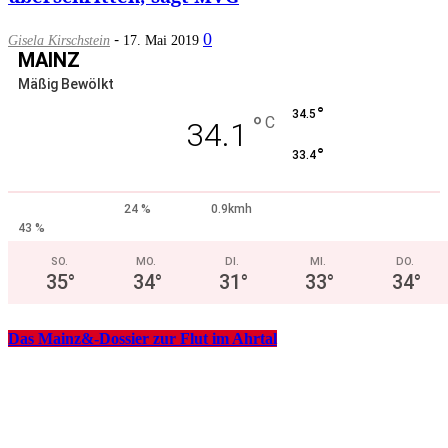
-
0
Gisela Kirschstein
17. Mai 2019
MAINZ
Mäßig Bewölkt
°
34.5
°
C
34.1
°
33.4
24 %
0.9kmh
43 %
SO.
MO.
DI.
MI.
DO.
35
°
34
°
31
°
33
°
34
°
Das Mainz&-Dossier zur Flut im Ahrtal