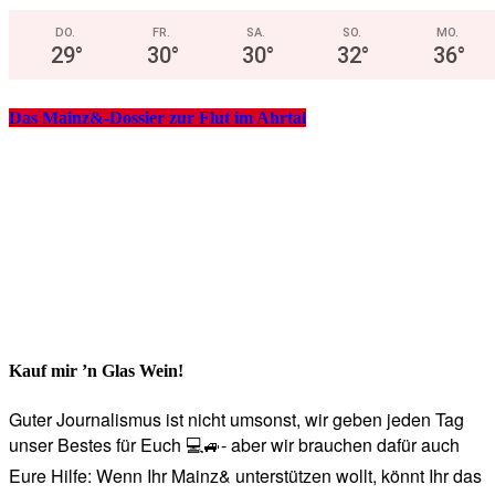
DO.
FR.
SA.
SO.
MO.
29
°
30
°
30
°
32
°
36
°
Das Mainz&-Dossier zur Flut im Ahrtal
Kauf mir ’n Glas Wein!
Guter Journalismus ist nicht umsonst, wir geben jeden Tag
unser Bestes für Euch 💻🚙- aber wir brauchen dafür auch
Eure Hilfe: Wenn Ihr Mainz& unterstützen wollt, könnt Ihr das