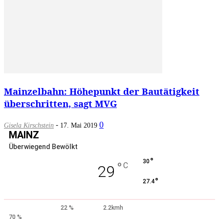
Mainzelbahn: Höhepunkt der Bautätigkeit
überschritten, sagt MVG
-
0
Gisela Kirschstein
17. Mai 2019
MAINZ
Überwiegend Bewölkt
°
30
°
C
29
°
27.4
22 %
2.2kmh
70 %