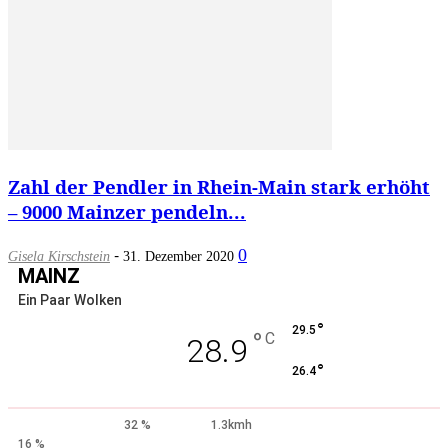
Zahl der Pendler in Rhein-Main stark erhöht
– 9000 Mainzer pendeln...
-
0
Gisela Kirschstein
31. Dezember 2020
MAINZ
Ein Paar Wolken
°
29.5
°
C
28.9
°
26.4
32 %
1.3kmh
16 %