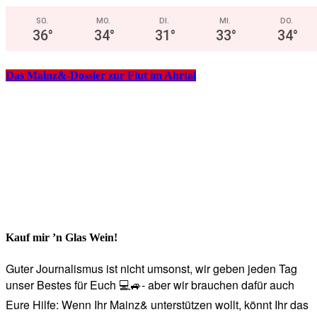
SO.
MO.
DI.
MI.
DO.
36
°
34
°
31
°
33
°
34
°
Das Mainz&-Dossier zur Flut im Ahrtal
Kauf mir ’n Glas Wein!
Guter Journalismus ist nicht umsonst, wir geben jeden Tag
unser Bestes für Euch 💻🚙- aber wir brauchen dafür auch
Eure Hilfe: Wenn Ihr Mainz& unterstützen wollt, könnt Ihr das