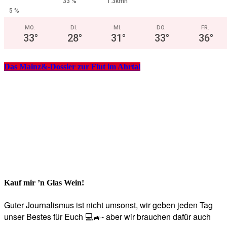
33 %
1.3kmh
5 %
MO.
DI.
MI.
DO.
FR.
33
°
28
°
31
°
33
°
36
°
Das Mainz&-Dossier zur Flut im Ahrtal
Kauf mir ’n Glas Wein!
Guter Journalismus ist nicht umsonst, wir geben jeden Tag
unser Bestes für Euch 💻🚙- aber wir brauchen dafür auch