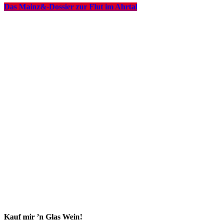
Das Mainz&-Dossier zur Flut im Ahrtal
Kauf mir ’n Glas Wein!