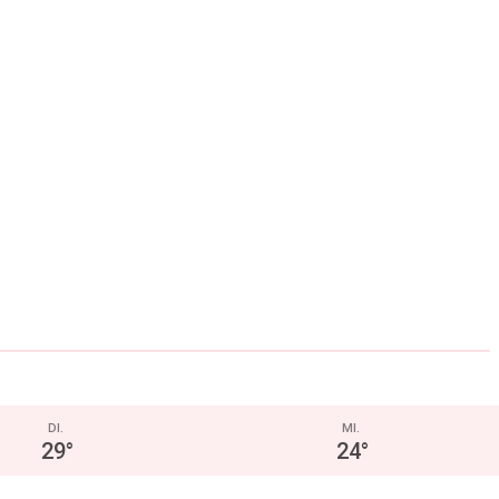
DI.
MI.
29
°
24
°