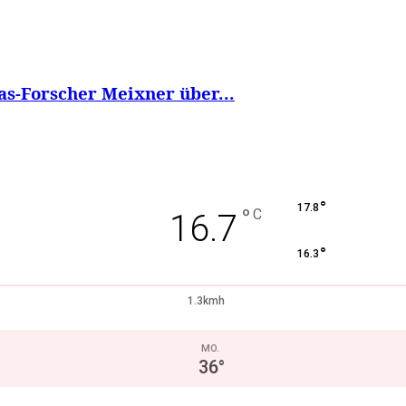
s-Forscher Meixner über...
°
17.8
°
C
16.7
°
16.3
1.3kmh
MO.
36
°