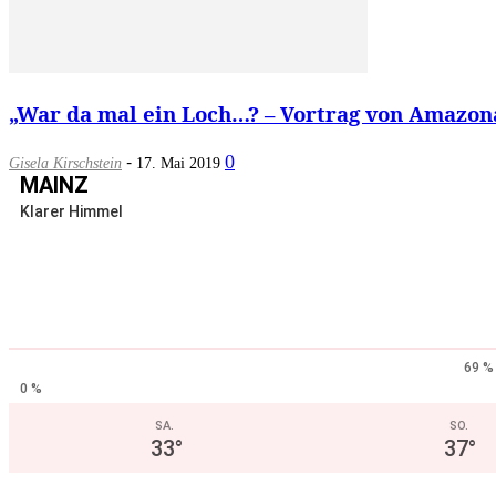
„War da mal ein Loch…? – Vortrag von Amazona
-
0
Gisela Kirschstein
17. Mai 2019
MAINZ
Klarer Himmel
69 %
0 %
SA.
SO.
33
°
37
°