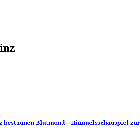
WISSEN&
VERKEHR&
FLUT AHRTAL&
NA
inz
z bestaunen Blutmond – Himmelsschauspiel zur 