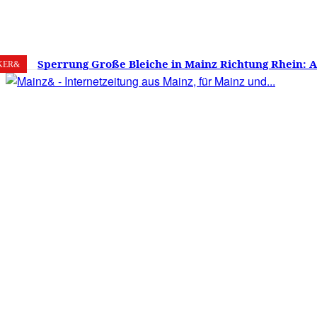
8. August 2026
Mainz
C
16.7
Sperrung Große Bleiche in Mainz Richtung Rhein: 
KER&
verwirrt, Mainzer stinksauer – Haben die Mainzer 
gestimmt?