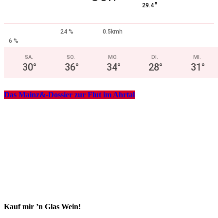
°
29.4
24 %
0.5kmh
6 %
SA.
SO.
MO.
DI.
MI.
30
°
36
°
34
°
28
°
31
°
Das Mainz&-Dossier zur Flut im Ahrtal
Kauf mir ’n Glas Wein!