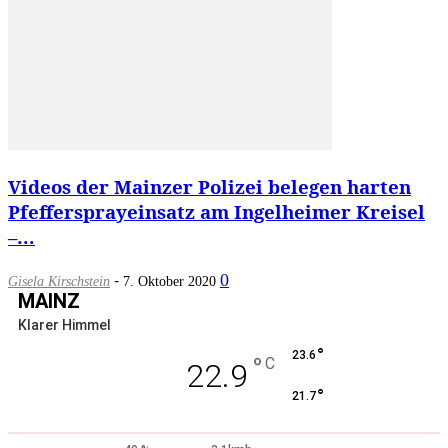
Videos der Mainzer Polizei belegen harten
Pfeffersprayeinsatz am Ingelheimer Kreisel
–...
-
0
Gisela Kirschstein
7. Oktober 2020
MAINZ
Klarer Himmel
°
23.6
°
C
22.9
°
21.7