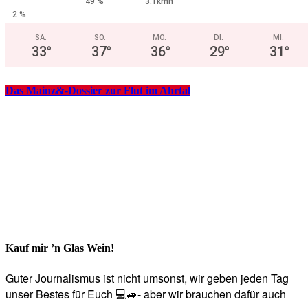
49 %
3.1kmh
2 %
SA.
SO.
MO.
DI.
MI.
33
°
37
°
36
°
29
°
31
°
Das Mainz&-Dossier zur Flut im Ahrtal
Kauf mir ’n Glas Wein!
Guter Journalismus ist nicht umsonst, wir geben jeden Tag
unser Bestes für Euch 💻🚙- aber wir brauchen dafür auch