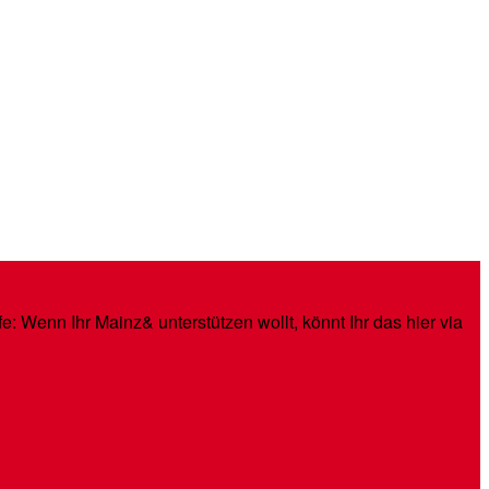
: Wenn Ihr Mainz& unterstützen wollt, könnt Ihr das hier via