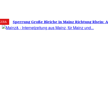
8. August 2026
Mainz
C
28.3
Sperrung Große Bleiche in Mainz Richtung Rhein: 
KER&
verwirrt, Mainzer stinksauer – Haben die Mainzer 
gestimmt?