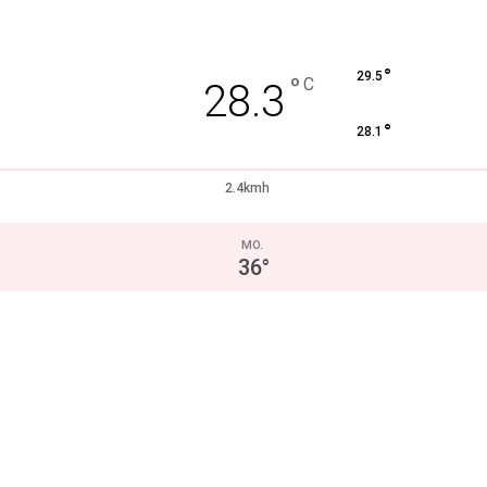
°
29.5
°
C
28.3
°
28.1
2.4kmh
MO.
36
°