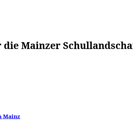
WISSEN&
VERKEHR&
FLUT AHRTAL&
NA
 die Mainzer Schullandscha
n Mainz