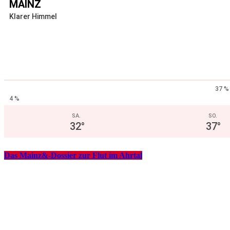
MAINZ
Klarer Himmel
37 %
4 %
SA.
SO.
32
°
37
°
Das Mainz&-Dossier zur Flut im Ahrtal