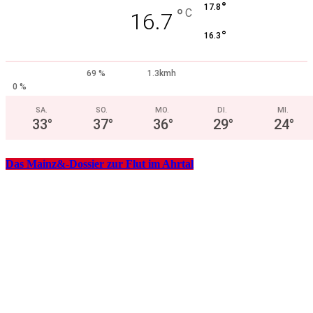
°
17.8
°
C
16.7
°
16.3
69 %
1.3kmh
0 %
SA.
SO.
MO.
DI.
MI.
33
°
37
°
36
°
29
°
24
°
Das Mainz&-Dossier zur Flut im Ahrtal