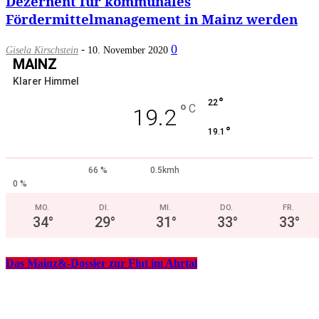
Dezernent für kommunales
Fördermittelmanagement in Mainz werden
-
0
Gisela Kirschstein
10. November 2020
MAINZ
Klarer Himmel
°
22
°
C
19.2
°
19.1
66 %
0.5kmh
0 %
MO.
DI.
MI.
DO.
FR.
34
°
29
°
31
°
33
°
33
°
Das Mainz&-Dossier zur Flut im Ahrtal