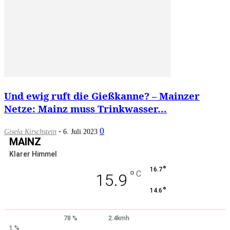
Und ewig ruft die Gießkanne? – Mainzer
Netze: Mainz muss Trinkwasser...
-
0
Gisela Kirschstein
6. Juli 2023
MAINZ
Klarer Himmel
°
16.7
°
C
15.9
°
14.6
78 %
2.4kmh
1 %