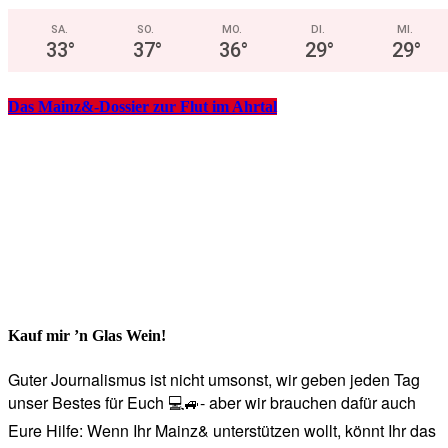
SA.
SO.
MO.
DI.
MI.
33
°
37
°
36
°
29
°
29
°
Das Mainz&-Dossier zur Flut im Ahrtal
Kauf mir ’n Glas Wein!
Guter Journalismus ist nicht umsonst, wir geben jeden Tag
unser Bestes für Euch 💻🚙- aber wir brauchen dafür auch
Eure Hilfe: Wenn Ihr Mainz& unterstützen wollt, könnt Ihr das