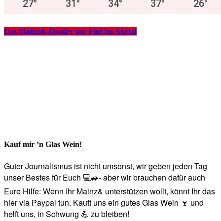
27
°
31
°
34
°
37
°
26
°
Das Mainz&-Dossier zur Flut im Ahrtal
Kauf mir ’n Glas Wein!
Guter Journalismus ist nicht umsonst, wir geben jeden Tag
unser Bestes für Euch 💻🚙- aber wir brauchen dafür auch
Eure Hilfe: Wenn Ihr Mainz& unterstützen wollt, könnt Ihr das
hier via Paypal tun. Kauft uns ein gutes Glas Wein 🍷 und
helft uns, in Schwung 💪 zu bleiben!