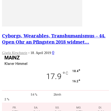
Cyborgs, Wearables, Transhumanismus – 44.
Open Ohr an Pfingsten 2018 widmet...
-
0
Gisela Kirschstein
18. April 2019
MAINZ
Klarer Himmel
°
18.4
°
C
17.9
°
16.2
54 %
2kmh
2 %
FR.
SA.
SO.
MO.
DI.