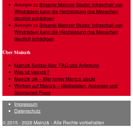
Anonym
zu
Brisante Mainzer Studie: Infraschall von
Windrädern kann die Herzleistung des Menschen
deutlich schädigen
Anonym
zu
Brisante Mainzer Studie: Infraschall von
Windrädern kann die Herzleistung des Menschen
deutlich schädigen
Über Mainz&
Mainz& Solidar-Abo: FAQ und Anleitung
Was ist Mainz&?
Mainz& gik – Wer hinter Mainz& steckt
Werben auf Mainz& – Mediadaten, Anzeigen und
Sponsored Posts
Impressum
Datenschutz
© 2015 - 2026 Mainz& - Alle Rechte vorbehalten