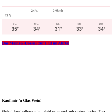
24 %
0.9kmh
43 %
SO.
MO.
DI.
MI.
DO.
35
°
34
°
31
°
33
°
34
°
Das Mainz&-Dossier zur Flut im Ahrtal
Kauf mir ’n Glas Wein!
Guter Journalismus ist nicht umsonst, wir geben jeden Tag