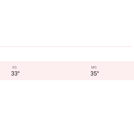
SO.
MO.
33
°
35
°