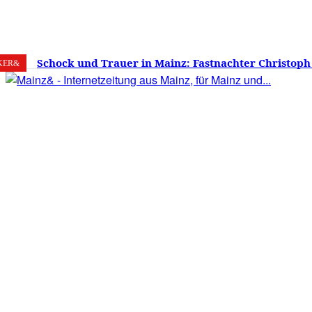
6. August 2026
Mainz
C
20.8
Schock und Trauer in Mainz: Fastnachter Christoph
KER&
60 Jahren gestorben – Was ist die Fastnacht ohne…?