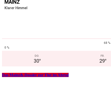
MAINZ
Klarer Himmel
68 %
0 %
DO.
FR.
30
°
29
°
Das Mainz&-Dossier zur Flut im Ahrtal