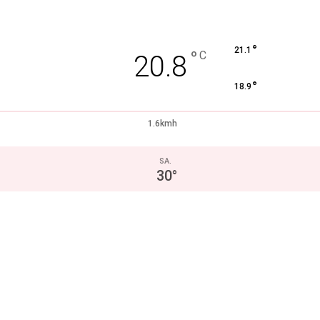
°
21.1
°
C
20.8
°
18.9
1.6kmh
SA.
30
°