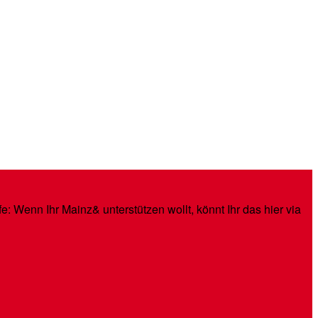
: Wenn Ihr Mainz& unterstützen wollt, könnt Ihr das hier via