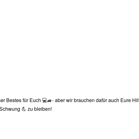
r Bestes für Euch 💻🚙- aber wir brauchen dafür auch Eure Hilfe
n Schwung 💪 zu bleiben!