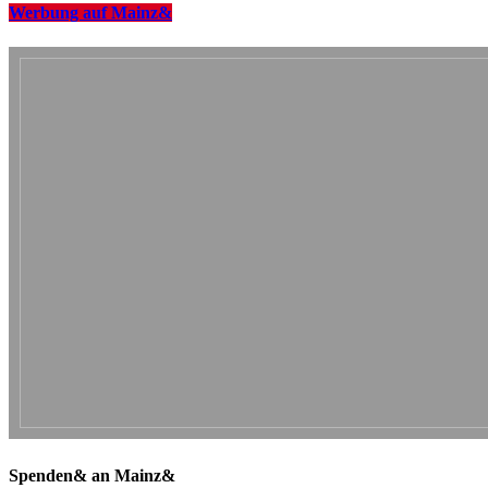
Werbung auf Mainz&
Spenden& an Mainz&