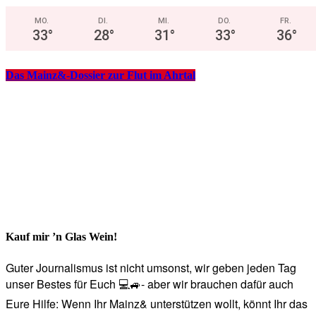
MO.
DI.
MI.
DO.
FR.
33
°
28
°
31
°
33
°
36
°
Das Mainz&-Dossier zur Flut im Ahrtal
Kauf mir ’n Glas Wein!
Guter Journalismus ist nicht umsonst, wir geben jeden Tag
unser Bestes für Euch 💻🚙- aber wir brauchen dafür auch
Eure Hilfe: Wenn Ihr Mainz& unterstützen wollt, könnt Ihr das