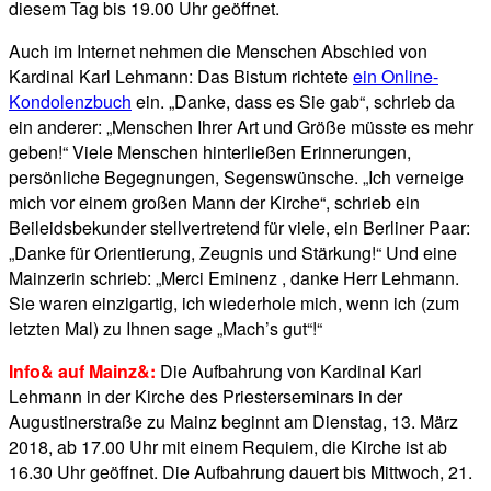
diesem Tag bis 19.00 Uhr geöffnet.
Auch im Internet nehmen die Menschen Abschied von
Kardinal Karl Lehmann: Das Bistum richtete
ein Online-
Kondolenzbuch
ein. „Danke, dass es Sie gab“, schrieb da
ein anderer: „Menschen Ihrer Art und Größe müsste es mehr
geben!“ Viele Menschen hinterließen Erinnerungen,
persönliche Begegnungen, Segenswünsche. „Ich verneige
mich vor einem großen Mann der Kirche“, schrieb ein
Beileidsbekunder stellvertretend für viele, ein Berliner Paar:
„Danke für Orientierung, Zeugnis und Stärkung!“ Und eine
Mainzerin schrieb: „Merci Eminenz , danke Herr Lehmann.
Sie waren einzigartig, ich wiederhole mich, wenn ich (zum
letzten Mal) zu Ihnen sage „Mach’s gut“!“
Info& auf Mainz&:
Die Aufbahrung von Kardinal Karl
Lehmann in der Kirche des Priesterseminars in der
Augustinerstraße zu Mainz beginnt am Dienstag, 13. März
2018, ab 17.00 Uhr mit einem Requiem, die Kirche ist ab
16.30 Uhr geöffnet. Die Aufbahrung dauert bis Mittwoch, 21.