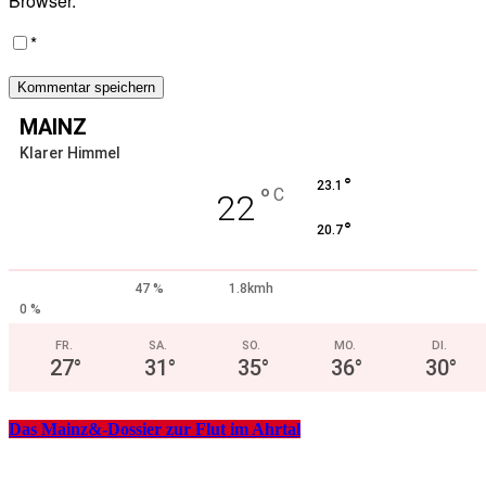
Browser.
*
MAINZ
Klarer Himmel
°
23.1
°
C
22
°
20.7
47 %
1.8kmh
0 %
FR.
SA.
SO.
MO.
DI.
27
°
31
°
35
°
36
°
30
°
Das Mainz&-Dossier zur Flut im Ahrtal