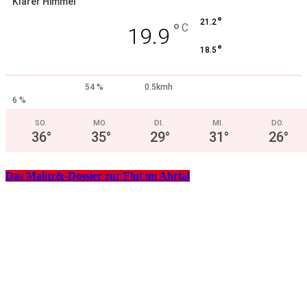
Klarer Himmel
°
21.2
°
C
19.9
°
18.5
54 %
0.5kmh
6 %
SO.
MO.
DI.
MI.
DO.
36
°
35
°
29
°
31
°
26
°
Das Mainz&-Dossier zur Flut im Ahrtal