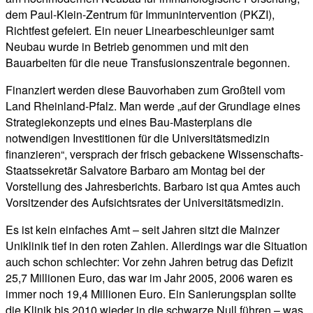
dem Paul-Klein-Zentrum für Immunintervention (PKZI),
Richtfest gefeiert. Ein neuer Linearbeschleuniger samt
Neubau wurde in Betrieb genommen und mit den
Bauarbeiten für die neue Transfusionszentrale begonnen.
Finanziert werden diese Bauvorhaben zum Großteil vom
Land Rheinland-Pfalz. Man werde „auf der Grundlage eines
Strategiekonzepts und eines Bau-Masterplans die
notwendigen Investitionen für die Universitätsmedizin
finanzieren“, versprach der frisch gebackene Wissenschafts-
Staatssekretär Salvatore Barbaro am Montag bei der
Vorstellung des Jahresberichts. Barbaro ist qua Amtes auch
Vorsitzender des Aufsichtsrates der Universitätsmedizin.
Es ist kein einfaches Amt – seit Jahren sitzt die Mainzer
Uniklinik tief in den roten Zahlen. Allerdings war die Situation
auch schon schlechter: Vor zehn Jahren betrug das Defizit
25,7 Millionen Euro, das war im Jahr 2005, 2006 waren es
immer noch 19,4 Millionen Euro. Ein Sanierungsplan sollte
die Klinik bis 2010 wieder in die schwarze Null führen – was