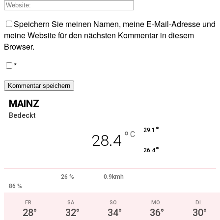
Speichern Sie meinen Namen, meine E-Mail-Adresse und
meine Website für den nächsten Kommentar in diesem
Browser.
*
MAINZ
Bedeckt
°
29.1
°
C
28.4
°
26.4
26 %
0.9kmh
86 %
FR.
SA.
SO.
MO.
DI.
28
°
32
°
34
°
36
°
30
°