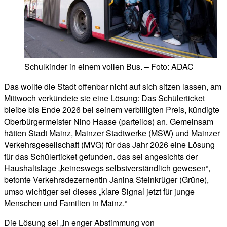
Schulkinder in einem vollen Bus. – Foto: ADAC
Das wollte die Stadt offenbar nicht auf sich sitzen lassen, am
Mittwoch verkündete sie eine Lösung: Das Schülerticket
bleibe bis Ende 2026 bei seinem verbilligten Preis, kündigte
Oberbürgermeister Nino Haase (parteilos) an. Gemeinsam
hätten Stadt Mainz, Mainzer Stadtwerke (MSW) und Mainzer
Verkehrsgesellschaft (MVG) für das Jahr 2026 eine Lösung
für das Schülerticket gefunden. das sei angesichts der
Haushaltslage „keineswegs selbstverständlich gewesen“,
betonte Verkehrsdezernentin Janina Steinkrüger (Grüne),
umso wichtiger sei dieses „klare Signal jetzt für junge
Menschen und Familien in Mainz.“
Die Lösung sei „in enger Abstimmung von