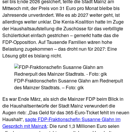
sei bis Ende 2026 gesichert, teilte die Stadt Mainz am
Mittwoch mit, der Preis von 31 Euro pro Monat bleibe bis
Jahresende unverändert. Wie es ab 2027 weiter geht, ist
allerdings weiter unklar. Die Kenia-Koalition hatte im Zuge
der Haushaltsaufstellung die Zuschüsse für das verbilligte
Schülerticket einfach gestrichen – gemerkt hatte das die
FDP-Opposition. Auf Tausende Familien wären hohe
Belastung zugekommen – das droht nun für 2027: Eine
Lösung gibt es bislang nicht.
FDP-Fraktionschefin Susanne Glahn am Rednerpult
des Mainzer Stadtrats. – Foto: gik
Es war Ende März, als sich die Mainzer FDP beim Blick in
die Haushaltsentwürfe der Stadt Mainz verwundert die
Augen rieb: „Das Geld für das 365-Euro-Ticket fehlt im neuen
Haushalt“,
sagte FDP-Fraktionschefin Susanne Glahn im
Gespräch mit Mainz&
: Die rund 1,3 Millionen Euro seien