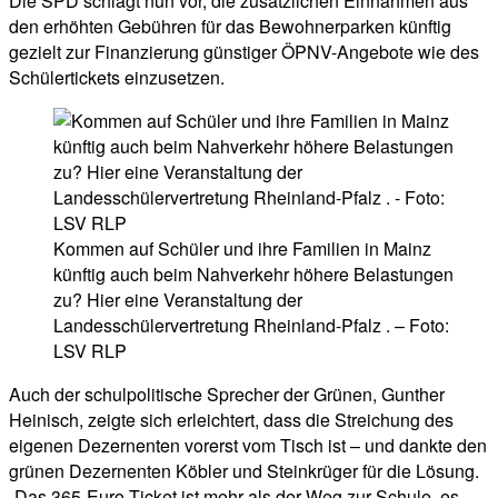
Die SPD schlägt nun vor, die zusätzlichen Einnahmen aus
den erhöhten Gebühren für das Bewohnerparken künftig
gezielt zur Finanzierung günstiger ÖPNV-Angebote wie des
Schülertickets einzusetzen.
Kommen auf Schüler und ihre Familien in Mainz
künftig auch beim Nahverkehr höhere Belastungen
zu? Hier eine Veranstaltung der
Landesschülervertretung Rheinland-Pfalz . – Foto:
LSV RLP
Auch der schulpolitische Sprecher der Grünen, Gunther
Heinisch, zeigte sich erleichtert, dass die Streichung des
eigenen Dezernenten vorerst vom Tisch ist – und dankte den
grünen Dezernenten Köbler und Steinkrüger für die Lösung.
„Das 365-Euro-Ticket ist mehr als der Weg zur Schule, es