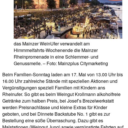
das Mainzer WeinUfer verwandelt am
Himmmelfahrts-Wochenende die Mainzer
Rheinpromenade in eine Schlemmer- und
Genussmeile. – Foto: Mainzplus Citymarketing
Beim Familien-Sonntag laden am 17. Mai von 13.00 Uhr bis
16.00 Uhr zahlreiche Stände mit speziellen Aktionen und
Vergünstigungen speziell Familien mit Kindern ans
Rheinufer. So gibt es beim Weingut Krollmann alkoholfreie
Getränke zum halben Preis, bei Josef’s Brezelwerkstatt
werden Preisnachlässe und kleine Extras für Kinder
geboten, und bei Dinnete Backstube No. 1 gibt es zur
Bestellung eine süße Überraschung. Dazu gibt es
Malstationen (Weingut Jung) sowie vergünstigte Fahrten auf