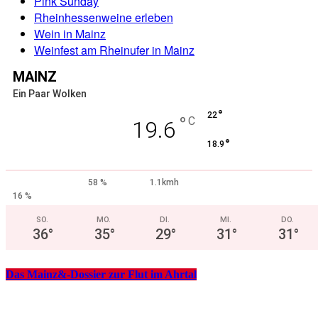
Pink Sunday
Rheinhessenweine erleben
Wein in Mainz
Weinfest am Rheinufer in Mainz
MAINZ
Ein Paar Wolken
°
22
°
C
19.6
°
18.9
58 %
1.1kmh
16 %
SO.
MO.
DI.
MI.
DO.
36
°
35
°
29
°
31
°
31
°
Das Mainz&-Dossier zur Flut im Ahrtal