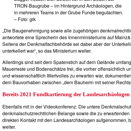
TRON-Baugrube – im Hintergrund Archäologen, die
in mehreren Teams in der Grube Funde begutachten.
– Foto: gik
„Die Baugenehmigung sowie alle zugehörigen denkmalrechtli
antwortete eine Sprecherin des Innenministeriums auf Mainz
Seitens der Denkmalfachbehörde sei dabei aber der Unterkell
unterkellert war“, so das Ministerium weiter.
Allerdings sind seit dem Spatenstich auf dem Gelände umfang
Mauerreste und Bodenschätze frei, die vorher offensichtlic
und wissenschaftlich Wertvolles zu erwarten war, dokumentie
dem Bauvorhaben zwischen „dem Bauherrn mit seiner Rechtsvert
Bereits 2021 Fundkartierung der Landesarchäologe
Ebenfalls mit in der Videokonferenz: Die untere Denkmalschut
denkmalschutzrechtlichen Belange sowie die zu erwartenden 
direkten Kontakt mit den Landesarchäologen aufgenommen, ber
weiter.