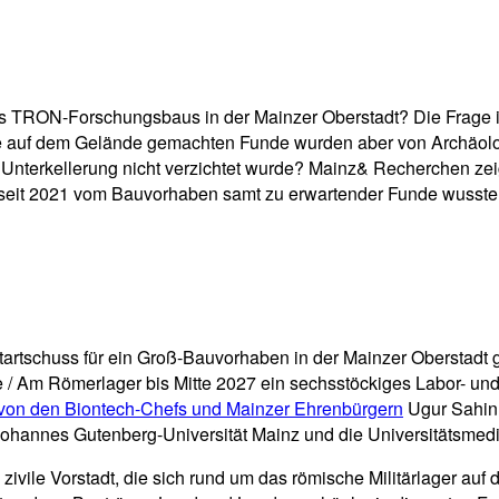
pp
Email
Drucken
des TRON-Forschungsbaus in der Mainzer Oberstadt? Die Frage i
e auf dem Gelände gemachten Funde wurden aber von Archäologen
e Unterkellerung nicht verzichtet wurde? Mainz& Recherchen ze
s seit 2021 vom Bauvorhaben samt zu erwartender Funde wusste
 Startschuss für ein Groß-Bauvorhaben in der Mainzer Obersta
ße / Am Römerlager bis Mitte 2027 ein sechsstöckiges Labor- 
von den Biontech-Chefs und Mainzer Ehrenbürgern
Ugur Sahin 
 Johannes Gutenberg-Universität Mainz und die Universitätsmed
 zivile Vorstadt, die sich rund um das römische Militärlager au