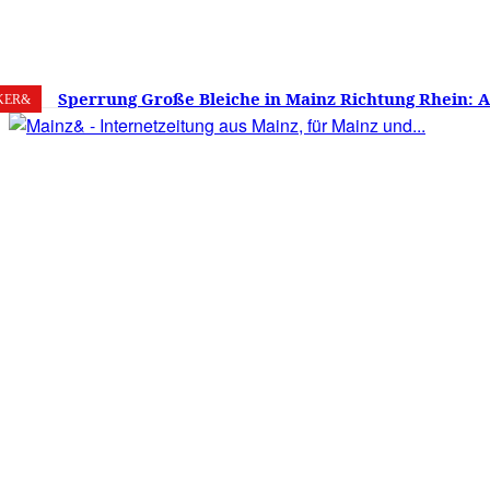
7. August 2026
Mainz
C
25.6
Sperrung Große Bleiche in Mainz Richtung Rhein: 
KER&
verwirrt, Mainzer stinksauer – Haben die Mainzer 
gestimmt?