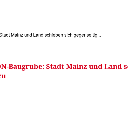
WISSEN&
VERKEHR&
FLUT AHRTAL&
NA
tadt Mainz und Land schieben sich gegenseitig...
N-Baugrube: Stadt Mainz und Land sc
zu