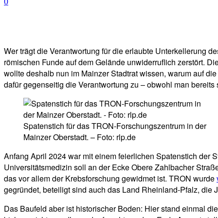
0
Facebook
Twitter
Telegram
WhatsA
Wer trägt die Verantwortung für die erlaubte Unterkellerung 
römischen Funde auf dem Gelände unwiderruflich zerstört. Di
wollte deshalb nun im Mainzer Stadtrat wissen, warum auf di
dafür gegenseitig die Verantwortung zu – obwohl man bereit
Spatenstich für das TRON-Forschungszentrum in der
Mainzer Oberstadt. – Foto: rlp.de
Anfang April 2024 war mit einem feierlichen Spatenstich der
Universitätsmedizin soll an der Ecke Obere Zahlbacher Stra
das vor allem der Krebsforschung gewidmet ist. TRON wurde
gegründet, beteiligt sind auch das Land Rheinland-Pfalz, die
Das Baufeld aber ist historischer Boden: Hier stand einmal die