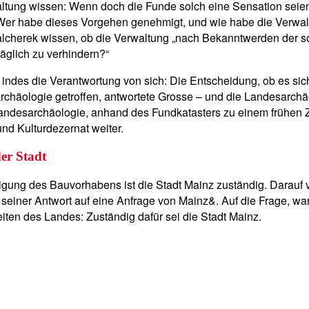
altung wissen: Wenn doch die Funde solch eine Sensation seien,
er habe dieses Vorgehen genehmigt, und wie habe die Verwalt
 Malcherek wissen, ob die Verwaltung „nach Bekanntwerden der 
äglich zu verhindern?“
 indes die Verantwortung von sich: Die Entscheidung, ob es s
chäologie getroffen, antwortete Grosse – und die Landesarch
 Landesarchäologie, anhand des Fundkatasters zu einem frühen 
nd Kulturdezernat weiter.
er Stadt
migung des Bauvorhabens ist die Stadt Mainz zuständig. Darauf
n seiner Antwort auf eine Anfrage von Mainz&. Auf die Frage, w
en des Landes: Zuständig dafür sei die Stadt Mainz.