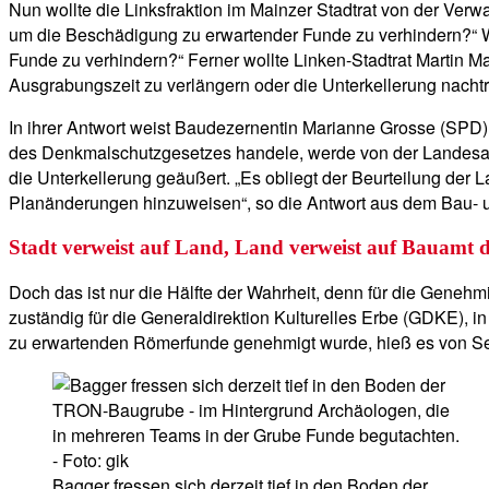
Nun wollte die Linksfraktion im Mainzer Stadtrat von der Verw
um die Beschädigung zu erwartender Funde zu verhindern?“ W
Funde zu verhindern?“ Ferner wollte Linken-Stadtrat Martin
Ausgrabungszeit zu verlängern oder die Unterkellerung nachtr
In ihrer Antwort weist Baudezernentin Marianne Grosse (SPD)
des Denkmalschutzgesetzes handele, werde von der Landesar
die Unterkellerung geäußert. „Es obliegt der Beurteilung der
Planänderungen hinzuweisen“, so die Antwort aus dem Bau- u
Stadt verweist auf Land, Land verweist auf Bauamt d
Doch das ist nur die Hälfte der Wahrheit, denn für die Geneh
zuständig für die Generaldirektion Kulturelles Erbe (GDKE), i
zu erwartenden Römerfunde genehmigt wurde, hieß es von Seit
Bagger fressen sich derzeit tief in den Boden der