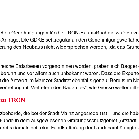
chen Genehmigungen für die TRON-Baumaßnahme wurden von der
&-Anfrage. Die GDKE sei „regulär an den Genehmigungsverfahre
erung des Neubaus nicht widersprochen worden, „da das Grundst
reiche Erdarbeiten vorgenommen worden, graben sich Bagger der
h unberührt und vor allem auch unbekannt waren. Dass die Expe
rt die Antwort im Mainzer Stadtrat ebenfalls genau: Bereits i
retung mit Vertretern des Bauamtes“, wie Grosse weiter mittei
n zu TRON
zbehörde, die bei der Stadt Mainz angesiedelt ist – und die ha
Funde in dem ausgewiesenen Grabungsschutzgebiet „Altstadt- R
eits damals sei „eine Fundkartierung der Landesarchäologie zu