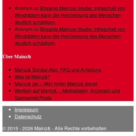
Anonym
zu
Brisante Mainzer Studie: Infraschall von
Windrädern kann die Herzleistung des Menschen
deutlich schädigen
Anonym
zu
Brisante Mainzer Studie: Infraschall von
Windrädern kann die Herzleistung des Menschen
deutlich schädigen
Über Mainz&
Mainz& Solidar-Abo: FAQ und Anleitung
Was ist Mainz&?
Mainz& gik – Wer hinter Mainz& steckt
Werben auf Mainz& – Mediadaten, Anzeigen und
Sponsored Posts
Impressum
Datenschutz
© 2015 - 2026 Mainz& - Alle Rechte vorbehalten