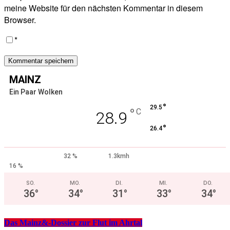
meine Website für den nächsten Kommentar in diesem
Browser.
*
MAINZ
Ein Paar Wolken
°
29.5
°
C
28.9
°
26.4
32 %
1.3kmh
16 %
SO.
MO.
DI.
MI.
DO.
36
°
34
°
31
°
33
°
34
°
Das Mainz&-Dossier zur Flut im Ahrtal