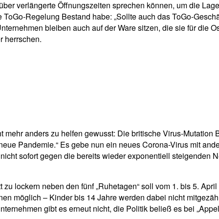
n über verlängerte Öffnungszeiten sprechen können, um die Lag
ie ToGo-Regelung Bestand habe: „Sollte auch das ToGo-Geschäft
e Unternehmen bleiben auch auf der Ware sitzen, die sie für di
r herrschen.
cht mehr anders zu helfen gewusst: Die britische Virus-Mutatio
eue Pandemie.“ Es gebe nun ein neues Corona-Virus mit anderen
etzt nicht sofort gegen die bereits wieder exponentiell steigende
t zu lockern neben den fünf „Ruhetagen“ soll vom 1. bis 5. Ap
nen möglich – Kinder bis 14 Jahre werden dabei nicht mitgezäh
ternehmen gibt es erneut nicht, die Politik beließ es bei „Appel