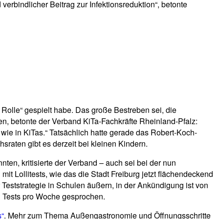
erbindlicher Beitrag zur Infektionsreduktion“, betonte
 Rolle“ gespielt habe. Das große Bestreben sei, die
en, betonte der Verband KiTa-Fachkräfte Rheinland-Pfalz:
ie in KiTas.“ Tatsächlich hatte gerade das Robert-Koch-
hsraten gibt es derzeit bei kleinen Kindern.
nten, kritisierte der Verband – auch sei bei der nun
t Lollitests, wie das die Stadt Freiburg jetzt flächendeckend
r Teststrategie in Schulen äußern, in der Ankündigung ist von
ei Tests pro Woche gesprochen.
s“
. Mehr zum Thema Außengastronomie und Öffnungsschritte