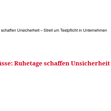
WISSEN&
VERKEHR&
FLUT AHRTAL&
NA
 schaffen Unsicherheit – Streit um Testpflicht in Unternehmen
sse: Ruhetage schaffen Unsicherheit –