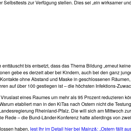
Selbsttests zur Verfügung stellen. Dies sei „ein wirksamer und v
 enttäuscht bis entsetzt, dass das Thema Bildung „erneut keine
onen gebe es derzeit aber bei Kindern, auch bei den ganz jung
e Kontakte ohne Abstand und Maske in geschlossenen Räumen, w
ahren auf über 100 gestiegen ist – die höchsten Infektions-Zuwac
die Viruslast eines Raumes um mehr als 95 Prozent reduzieren kön
rum etabliert man in den KiTas nach Ostern nicht die Testung mi
r Landesregierung Rheinland-Pfalz. Die will sich am Mittwoch zu
die Rede – die Bund-Länder-Konferenz hatte allerdings von zw
lossen haben,
lest Ihr im Detail hier bei Mainz&: „Ostern fällt au