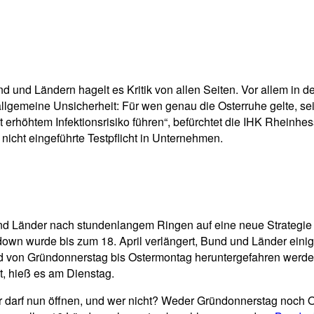
pp
Email
Drucken
nd Ländern hagelt es Kritik von allen Seiten. Vor allem in de
allgemeine Unsicherheit: Für wen genau die Osterruhe gelte, sei
höhtem Infektionsrisiko führen“, befürchtet die IHK Rheinhess
nicht eingeführte Testpflicht in Unternehmen.
und Länder nach stundenlangem Ringen auf eine neue Strategie
own wurde bis zum 18. April verlängert, Bund und Länder einigte
nd von Gründonnerstag bis Ostermontag heruntergefahren werden
t, hieß es am Dienstag.
 darf nun öffnen, und wer nicht? Weder Gründonnerstag noch Ost