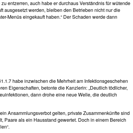
e zu entzerren, auch habe er durchaus Verständnis für wütende
 ausgesetzt werden, bleiben den Betrieben nicht nur die
e Oster-Menüs eingekauft haben.“ Der Schaden werde dann
n B1.1.7 habe inzwischen die Mehrheit am Infektionsgeschehen
 Eigenschaften, betonte die Kanzlerin: „Deutlich tödlicher,
n Neuinfektionen, dann drohe eine neue Welle, die deutlich
ril ein Ansammlungsverbot gelten, private Zusammenkünfte sind
lt, Paare als ein Hausstand gewertet. Doch in einem Bereich
len“.