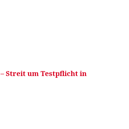
RRETEI&
WEIN&
SPONSORED&
WERBEN AUF
 Streit um Testpflicht in