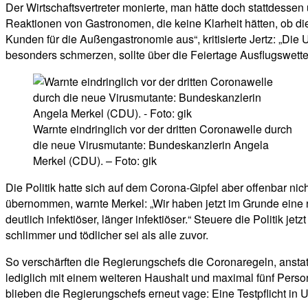
Der Wirtschaftsvertreter monierte, man hätte doch stattdesse
Reaktionen von Gastronomen, die keine Klarheit hätten, ob d
Kunden für die Außengastronomie aus“, kritisierte Jertz: „Di
besonders schmerzen, sollte über die Feiertage Ausflugswette
Warnte eindringlich vor der dritten Coronawelle durch
die neue Virusmutante: Bundeskanzlerin Angela
Merkel (CDU). – Foto: gik
Die Politik hatte sich auf dem Corona-Gipfel aber offenbar ni
übernommen, warnte Merkel: „Wir haben jetzt im Grunde eine n
deutlich infektiöser, länger infektiöser.“ Steuere die Politik j
schlimmer und tödlicher sei als alle zuvor.
So verschärften die Regierungschefs die Coronaregeln, anstat
lediglich mit einem weiteren Haushalt und maximal fünf Perso
blieben die Regierungschefs erneut vage: Eine Testpflicht in Un