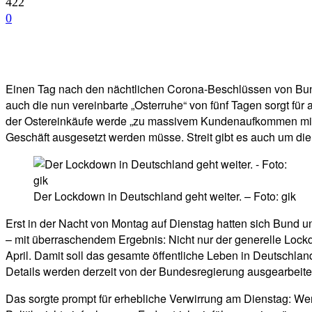
422
0
Facebook
Twitter
Telegram
WhatsA
Einen Tag nach den nächtlichen Corona-Beschlüssen von Bund u
auch die nun vereinbarte „Osterruhe“ von fünf Tagen sorgt für 
der Ostereinkäufe werde „zu massivem Kundenaufkommen mit er
Geschäft ausgesetzt werden müsse. Streit gibt es auch um die 
Der Lockdown in Deutschland geht weiter. – Foto: gik
Erst in der Nacht von Montag auf Dienstag hatten sich Bund 
– mit überraschendem Ergebnis: Nicht nur der generelle Lockd
April. Damit soll das gesamte öffentliche Leben in Deutschla
Details werden derzeit von der Bundesregierung ausgearbeite
Das sorgte prompt für erhebliche Verwirrung am Dienstag: Wer