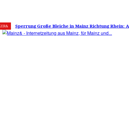
7. August 2026
Mainz
C
25.6
Sperrung Große Bleiche in Mainz Richtung Rhein: 
KER&
verwirrt, Mainzer stinksauer – Haben die Mainzer 
gestimmt?