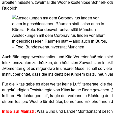
arbeiten müssten, zweimal die Woche kostenlose Schnell- oder 
Rudolph.
Ansteckungen mit dem Coronavirus finden vor allem
in geschlossenen Räumen statt – also auch in Büros.
– Foto: Bundeswehruniversität München
Auch Bildungsgewerkschaften und Kita-Vertreter äußerten sich
Infektionszahlen zu drücken, den höchsten Zuwachs an Infekti
„Momentan gibt es nirgendwo in unserer Gesellschaft so viel
Institut berichtet, dass die Inzidenz bei Kindern bis zu neun J
Für die Kitas gebe es aber weiter keine Luftfiltergeräte, die 
angekündigten Teststrategie von Kitas keine Rede gewesen. „Wa
in ihren Einrichtungen tut“, fragte der verband in Richtung de
einem Test pro Woche für Schüler, Lehrer und Erzieherinnen 
Info& auf Mainz&:
Was Bund und Länder Montagnacht besch