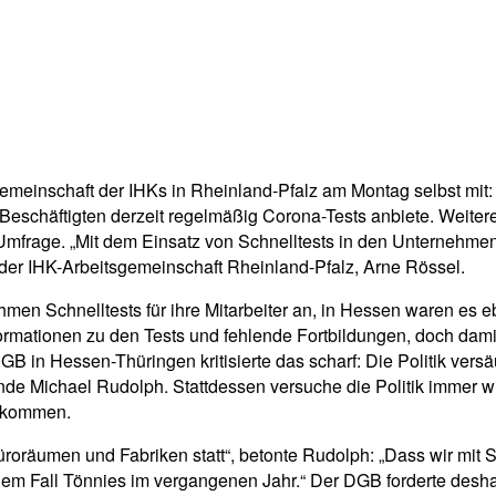
tsgemeinschaft der IHKs in Rheinland-Pfalz am Montag selbst mit
eschäftigten derzeit regelmäßig Corona-Tests anbiete. Weitere
mfrage. „Mit dem Einsatz von Schnelltests in den Unternehmen,
der IHK-Arbeitsgemeinschaft Rheinland-Pfalz, Arne Rössel.
hmen Schnelltests für ihre Mitarbeiter an, in Hessen waren es e
ormationen zu den Tests und fehlende Fortbildungen, doch dami
B in Hessen-Thüringen kritisierte das scharf: Die Politik versä
nde Michael Rudolph. Stattdessen versuche die Politik immer w
bekommen.
Büroräumen und Fabriken statt“, betonte Rudolph: „Dass wir mit
 dem Fall Tönnies im vergangenen Jahr.“ Der DGB forderte desha